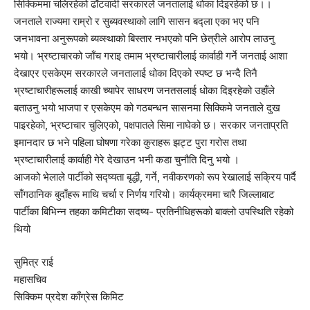
सिक्किममा चलिरहेको ढाँटवादी सरकारले जनतालाई धोका दिइरहेको छ।।
जनताले राज्यमा राम्रो र सुब्यवस्थाको लागि सासन बद्ला एका भए पनि
जनभावना अनुरूपको ब्यव्स्थाको बिस्तार नभएको पनि छेत्रीले आरोप लाउनु
भयो। भ्रष्टाचारको जाँच गराइ तमाम भ्रष्टाचारीलाई कार्वाही गर्ने जनताई आशा
देखाएर एसकेएम सरकारले जनतालाई धोका दिएको स्पष्ट छ भन्दै तिनै
भ्रष्टाचारीहरूलाई काखी च्यापेर साधरण जनतसलाई धोका दिइरहेको उहाँले
बताउनु भयो भाजपा र एसकेएम को गठबन्धन सासनमा सिक्किमे जनताले दुख
पाइरहेको, भ्रष्टाचार चुलिएको, पक्षपातले सिमा नाघेको छ। सरकार जनताप्रति
इमानदार छ भने पहिला घोषणा गरेका कुराहरू झट्ट पुरा गरोस तथा
भ्रष्टाचारीलाई कार्वाही गेरे देखाउन भनी कडा चुनौति दिनु भयो ।
आजको भेलाले पार्टीको सद्ष्यता बृद्धी, गर्ने, नवीकरणको रूप रेखालाई सक्रिय पार्दै
साँगठानिक बुदाँहरू माथि चर्चा र निर्णय गरियो। कार्यक्रममा चारै जिल्लाबाट
पार्टीका बिभिन्न तहका कमिटीका सदष्य- प्रतिनीधिहरूको बाक्लो उपस्थिति रहेको
थियो
सुमित्र राई
महासचिव
सिक्किम प्रदेश काँग्रेस किमिट