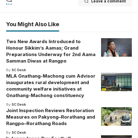
Leave a comment
You Might Also Like
Two New Awards Introduced to
Honour Sikkim’s Aamas; Grand
Preparations Underway for 2nd Aama
Samman Diwas at Rangpo
By
SC Desk
MLA Gnathang-Machong cum Advisor
inaugurates rural development and
community welfare initiatives at
Gnathang-Machong constituency
By
SC Desk
Joint Inspection Reviews Restoration
Measures on Pakyong–Rorathang and
Rangpo–Rorathang Roads
By
SC Desk