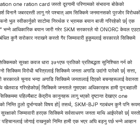
 nation one ration card जस्तो दूरगामी परिणामको संभावना बोकेको
्श विनानै जबरदस्ती लागु गरे पश्चात् आम सिक्किमे जनमानसको पुरजोर विरोधक
 भुल स्वीकार्नुको साटोमा निरर्थक र भ्रामक बयान बाजी गरिरहेको छ| एक
नै हो” भन्ने आधिकारिक बयान जारी गरेर SKM सरकारले यो ONORC केवल एउट
संबंधित कुनै सरोकार नराखने कस्तो गैर जिम्मावारी हुकुमलाई सरकारले सिक्किमे
्किमको सुरक्षा कवज धारा ३७१एफ प्रतिको प्रतिबद्धता सुनिश्चित गर्न को
सिक्किम विरोधी चरित्रलाई सिक्किमे जनता अगाडि उदांगो पारेको छ| सत्ता,
ादी सरकारले चुनाव भन्दा अगाडि सिक्किमे जनतालाई दिएको बचनहरूलाई वेवास्ता
ाथि खेलवाड गरिरहेकोछ| सिक्किमे जनताले गुमाएका अधिकारहरू हामी पुन:बहाली
सिक्किममा पहिल्यैबाट केंद्रीय कानुनहरू लागु भएको दृष्टान्त देखाएर one
 निम्ति ठुलो दुर्भाग्यको विषय हो| तसर्थ, SKM-BJP गठबंधन कुनै पनि रूपम
सुरक्षाको जिम्मावारी हरएक सिक्किमे सर्वसाधरण जनता माथि आईपरेको छ| यस्त
 पहिचानलाई जोगाई राखनुको निम्ति हामी एक भएर अघि बड़नु पर्छ भन्ने आव्हान