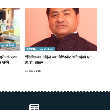
एस सी नेपाली
SIKKIM
एस सी नेपाली
्रीमती प्रभा
“सिक्किममा अहिले जब सिण्डिकेट चलिरहेको छ”:
 गरिने
डी.बी. चौहान
By
SC Desk