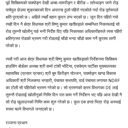
पूर्व सिक्किमको पाक्योङ्ग देखी अम्बा-मामरीङ्ग र बीरीङ – तारेथाङ्ग जाने रोड़
पाचेपुल छेउमा शुक्रबारको दिन अपरान्ह ठुलो पहिरो गएकोले गर्दा रोड पूर्णरूपले
क्षति पुराएको छ। अहिले त्यहाँ वहान कुदन ठप्प भएको छ। जून दिन पहिरो गयो
त्यही दिन नै क्षेत्र विधायक श्री विष्णु कुमार खतीवड़ाले सम्बन्धित निकायलाई सो
रोड तुरुन्तै खोलीनु पर्छ भनी निर्देश दिए पछि निकायका अधिकारीहरुले त्यस पहिरो
क्षतिग्रस्त रोडको भ्रमण गरी रोडलाई चाँडो भन्दा चाँडो काम गर्ने कुरामा लागी
परेको छ।
त्यसै गरी आज क्षेत्र विधायक श्री विष्णु कुमार खतीवड़ाको निर्देशनमा सिक्किम
हाउसिंग बोर्डका अध्यक्ष श्री कर्मा टांशी भोटिया, एसकेएम पार्टीका मुख्यालयका
महासचिव (प्रसार प्रचार) श्री बुम छिरीङ्ग योञ्जन, पाक्योङ्ग खण्ड विकास
अधिकारी श्री निलकण्ठ भण्डारी, पंचायत सभापति, वार्ड पंचायत लगायत NDRF
का टोली सो पहिरोको भ्रमण गरेको छ। सो भ्रमणको क्रम विभागका DE लाई
तुरुन्तै रोडलाई खोलीनुको निम्ति दिन रात काम गर्ने निर्देशन भए पछि आज देखी नै
सो रोड़ खुलाउनको निम्ति काम शुरु गरेको छ। कुल एक हप्ता भित्र रोड़ अस्थाई
रुपमा चल्ने विभागले जनाएको छ।
रञ्जना प्रधान