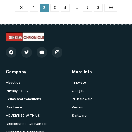
1
2
3
4
…
7
8
Company
More Info
About us
Innovate
Privacy Policy
Gadget
Terms and conditions
PC hardware
Disclaimer
Review
ADVERTISE WITH US
Software
Disclosure of Grievances
Support our Journalism